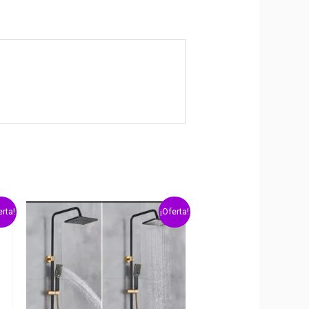
erta!
¡Oferta!