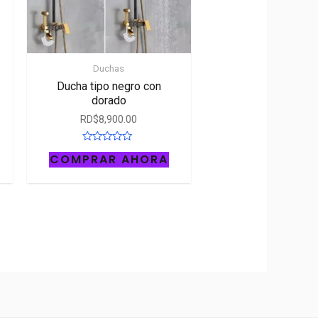
Duchas
Ducha tipo negro con
dorado
RD$
8,900.00
Rated
COMPRAR AHORA
0
out
of
5