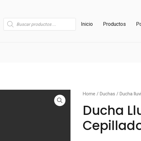
Búsqueda
Inicio
Productos
Po
de
productos
Ducha
Home
/
Duchas
/ Ducha lluvi
lluvia,
Ducha Llu
niquel
Cepillad
cepillado
quantity