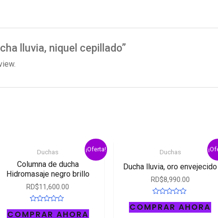
cha lluvia, niquel cepillado”
view.
¡Oferta!
¡Of
Duchas
Duchas
Columna de ducha
Ducha lluvia, oro envejecido
Hidromasaje negro brillo
RD$
8,990.00
RD$
11,600.00
Rated
COMPRAR AHORA
0
Rated
COMPRAR AHORA
out
0