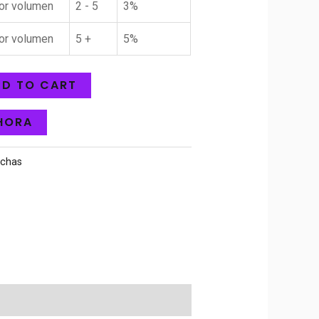
or volumen
2 - 5
3%
or volumen
5 +
5%
D TO CART
HORA
chas