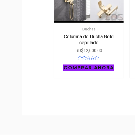
Duchas
Columna de Ducha Gold
cepillado
RD$
12,000.00
Rated
COMPRAR AHORA
0
out
of
5