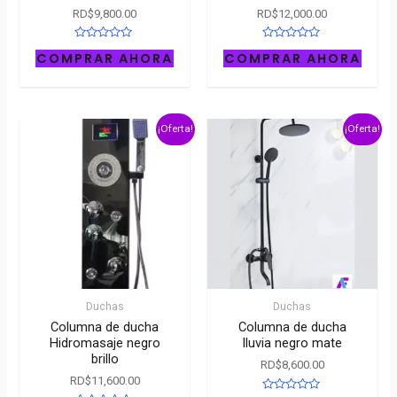
RD$
9,800.00
RD$
12,000.00
Rated
Rated
COMPRAR AHORA
COMPRAR AHORA
0
0
out
out
of
of
5
5
¡Oferta!
¡Oferta!
Duchas
Duchas
Columna de ducha
Columna de ducha
Hidromasaje negro
lluvia negro mate
brillo
RD$
8,600.00
RD$
11,600.00