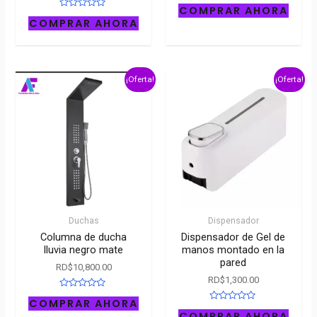
Rated
COMPRAR AHORA
0
Rated
out
COMPRAR AHORA
0
of
out
5
of
5
¡Oferta!
¡Oferta!
Duchas
Dispensador
Columna de ducha
Dispensador de Gel de
lluvia negro mate
manos montado en la
pared
RD$
10,800.00
RD$
1,300.00
Rated
COMPRAR AHORA
0
Rated
out
COMPRAR AHORA
0