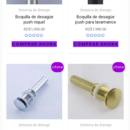
Sistema de drenaje
Sistema de drenaje
Boquilla de desagüe
Boquilla de desagüe
push niquel
push para lavamanos
RD$
1,950.00
RD$
1,990.00
Rated
Rated
COMPRAR AHORA
COMPRAR AHORA
0
0
out
out
of
of
5
5
¡Oferta!
¡Oferta!
Sistema de drenaje
Sistema de drenaje