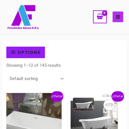
Ir
MAI
al
ME
contenido
OPTIONS
Showing 1–12 of 145 results
¡Oferta!
¡Oferta!