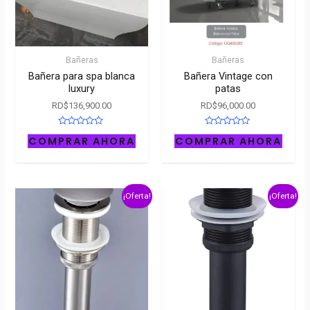
Bañeras
Bañeras
Bañera para spa blanca
Bañera Vintage con
luxury
patas
RD$
136,900.00
RD$
96,000.00
Rated
Rated
COMPRAR AHORA
COMPRAR AHORA
0
0
out
out
of
of
5
5
¡Oferta!
¡Oferta!