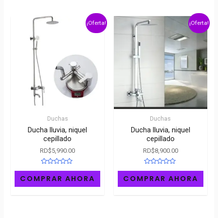
¡Oferta!
¡Oferta!
Duchas
Duchas
Ducha lluvia, niquel
Ducha lluvia, niquel
cepillado
cepillado
RD$
5,990.00
RD$
8,900.00
Rated
Rated
0
0
COMPRAR AHORA
COMPRAR AHORA
out
out
of
of
5
5