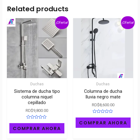
Related products
¡Oferta!
¡Oferta!
Duchas
Duchas
Sistema de ducha tipo
Columna de ducha
columna niquel
lluvia negro mate
cepillado
RD$
8,600.00
RD$
9,800.00
Rated
0
COMPRAR AHORA
Rated
out
0
COMPRAR AHORA
of
out
5
of
5