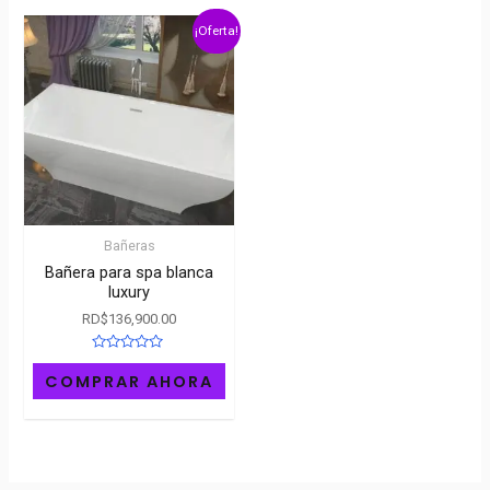
¡Oferta!
Bañeras
Bañera para spa blanca
luxury
RD$
136,900.00
Rated
0
COMPRAR AHORA
out
of
5