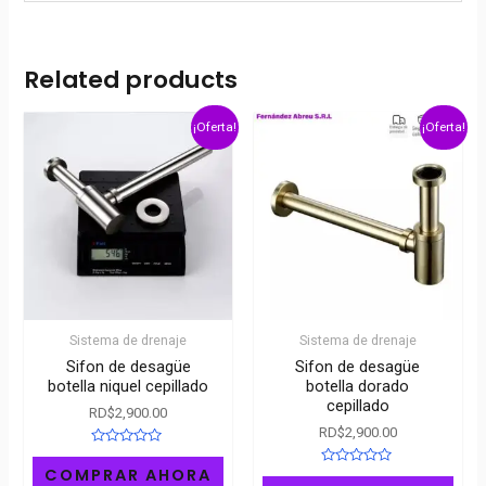
Related products
¡Oferta!
¡Oferta!
Sistema de drenaje
Sistema de drenaje
Sifon de desagüe
Sifon de desagüe
botella niquel cepillado
botella dorado
cepillado
RD$
2,900.00
RD$
2,900.00
Rated
0
COMPRAR AHORA
Rated
out