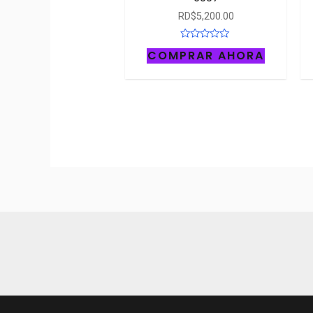
RD$
5,200.00
Rated
COMPRAR AHORA
0
out
of
5