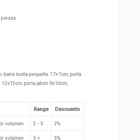
 piezas.
, barra toalla pequeña: 17×7cm, porta
n 12x12cm, porta jabón 9x10cm,
Range
Descuento
or volumen
2 - 5
3%
or volumen
5 +
5%