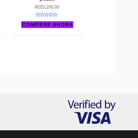
RD$
3,200.00
Rated
COMPRAR AHORA
0
out
of
5