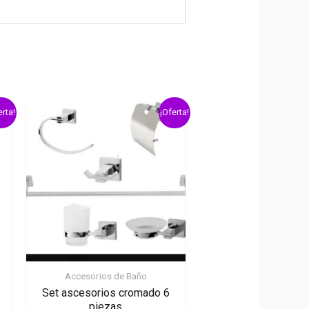
erta!
¡Oferta!
Accesorios de Baño
Set ascesorios cromado 6
piezas