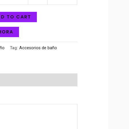
D TO CART
HORA
año
Tag:
Accesorios de baño