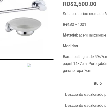
RD$
2,500.00
Set accesorios cromado 6
Ref
.807-1001
Material
: acero inoxidable
Medidas
:
Barra toalla grande:59×7cm
papel 14×7cm. Porta jabó
gancho ropa 7cm
Título
Descuento escalonado p
Descuento escalonado p