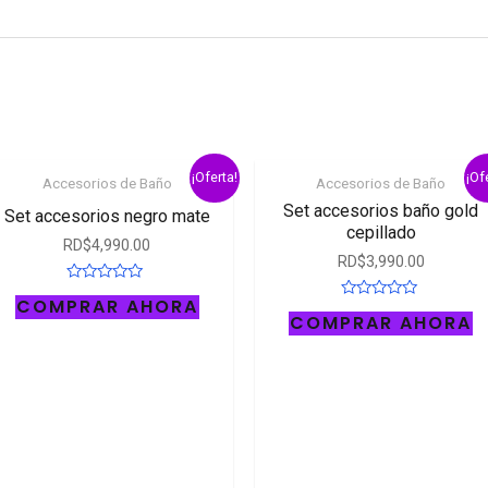
¡Oferta!
¡Of
Accesorios de Baño
Accesorios de Baño
Set accesorios baño gold
Set accesorios negro mate
cepillado
RD$
4,990.00
RD$
3,990.00
Rated
COMPRAR AHORA
0
Rated
COMPRAR AHORA
out
0
of
out
5
of
5