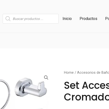
Búsqueda
Inicio
Productos
Po
de
productos
Set
Home
/
Accesorios de Bañ
accesorios
Set Acce
cromado
Cromado 
6
piezas
quantity