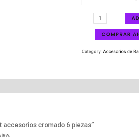
AD
COMPRAR A
Category:
Accesorios de B
Set accesorios cromado 6 piezas”
view.