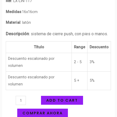
Ref
. LX-LIN-117
Medidas
:16x16cm
Material
: latón
Descripción
: sistema de cierre push, con pies o manos.
Título
Range
Descuento
Descuento escalonado por
2 - 5
3%
volumen
Descuento escalonado por
5 +
5%
volumen
ADD TO CART
COMPRAR AHORA