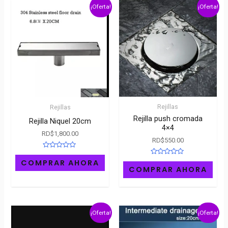
¡Oferta!
¡Oferta!
Rejillas
Rejillas
Rejilla push cromada
Rejilla Niquel 20cm
4×4
RD$
1,800.00
RD$
550.00
Rated
0
Rated
COMPRAR AHORA
out
0
COMPRAR AHORA
of
out
5
of
5
¡Oferta!
¡Oferta!