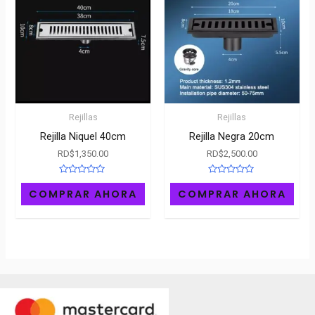
Rejillas
Rejillas
Rejilla Niquel 40cm
Rejilla Negra 20cm
RD$
1,350.00
RD$
2,500.00
Rated
Rated
0
0
COMPRAR AHORA
COMPRAR AHORA
out
out
of
of
5
5