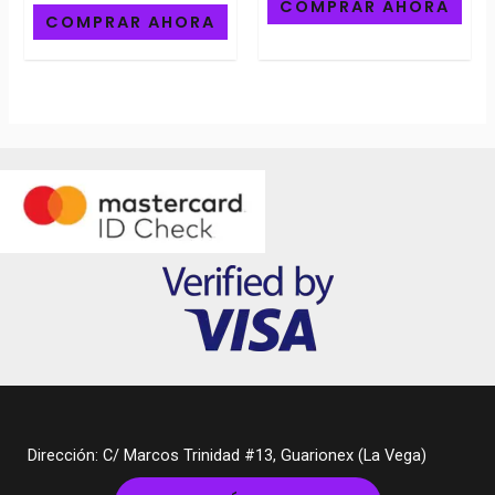
0
Rated
COMPRAR AHORA
out
0
COMPRAR AHORA
of
out
5
of
5
Dirección: C/ Marcos Trinidad #13, Guarionex (La Vega)