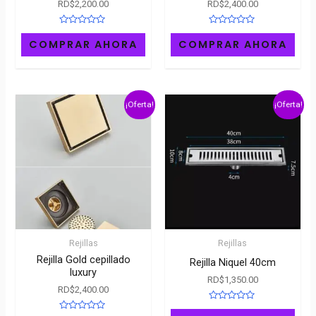
RD$
2,200.00
RD$
2,400.00
Rated
Rated
0
0
COMPRAR AHORA
COMPRAR AHORA
out
out
of
of
5
5
¡Oferta!
¡Oferta!
Rejillas
Rejillas
Rejilla Gold cepillado
Rejilla Niquel 40cm
luxury
RD$
1,350.00
RD$
2,400.00
Rated