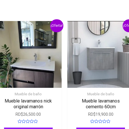
¡Oferta!
¡Of
Mueble de baño
Mueble de baño
Mueble lavamanos nick
Mueble lavamanos
original marrón
cemento 60cm
RD$
26,500.00
RD$
19,900.00
Rated
Rated