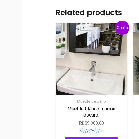
Related products
¡Oferta!
Mueble de baño
Mueble blanco marrón
oscuro.
RD$
9,900.00
Rated