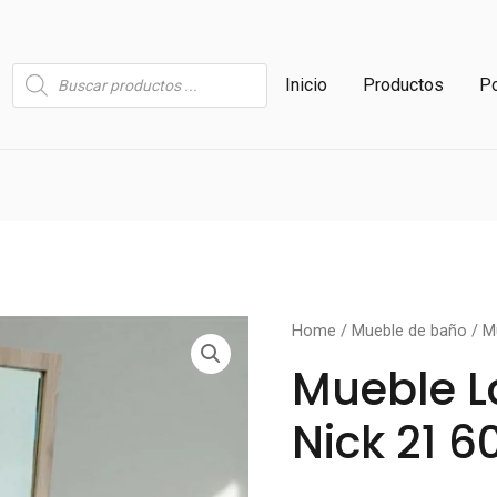
Búsqueda
Inicio
Productos
Po
de
productos
Mueble
Home
/
Mueble de baño
/ M
lavamanos
Mueble 
nick
Nick 21 
21
60cm
quantity