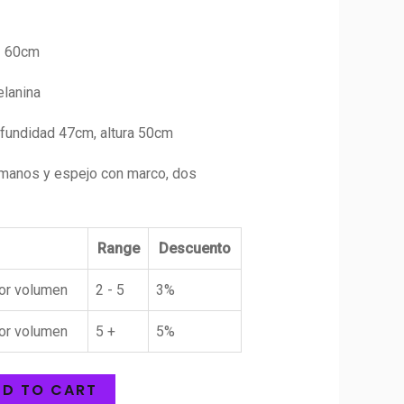
1 60cm
elanina
fundidad 47cm, altura 50cm
manos y espejo con marco, dos
Range
Descuento
or volumen
2 - 5
3%
or volumen
5 +
5%
D TO CART