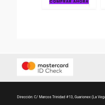
COMPRAR AHORA
0
out
of
5
Dirección: C/ Marcos Trinidad #13, Guarionex (La Veg