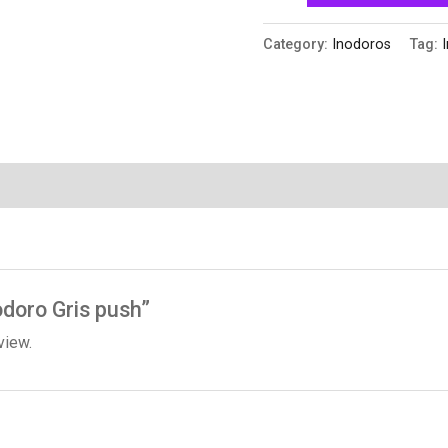
Category:
Inodoros
Tag:
nodoro Gris push”
view.