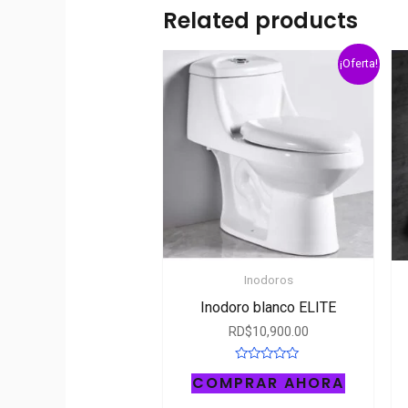
Related products
¡Oferta!
Inodoros
Inodoro blanco ELITE
RD$
10,900.00
Rated
COMPRAR AHORA
0
out
of