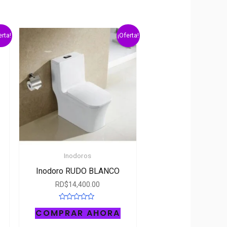
erta!
¡Oferta!
Inodoros
Inodoro RUDO BLANCO
RD$
14,400.00
Rated
COMPRAR AHORA
0
out
of