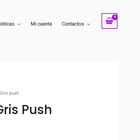
litícas
Mi cuenta
Contactos
Gris push
Gris Push