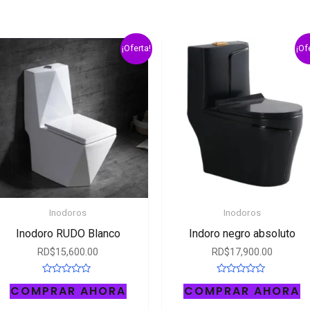
¡Oferta!
¡Of
Inodoros
Inodoros
Inodoro RUDO Blanco
Indoro negro absoluto
RD$
15,600.00
RD$
17,900.00
Rated
Rated
COMPRAR AHORA
COMPRAR AHORA
0
0
out
out
of
of