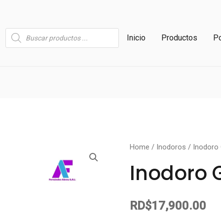
Búsqueda
Inicio
Productos
Po
de
productos
Inodoro
Home
/
Inodoros
/ Inodoro 
Gris
Inodoro 
push
quantity
RD$
17,900.00