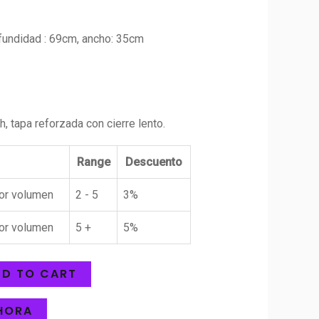
fundidad : 69cm, ancho: 35cm
, tapa reforzada con cierre lento.
Range
Descuento
or volumen
2 - 5
3%
or volumen
5 +
5%
D TO CART
HORA