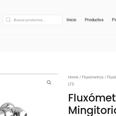
Búsqueda
Inicio
Productos
Po
de
productos
Fluxómetro
Home
/
Fluxómetros
/ Fluxó
LTS.
para
Mingitorio
Fluxómet
Selectronic
Mingitori
de
0.5