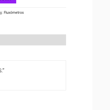
ag:
Fluxómetros
.”