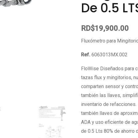
De 0.5 LT
LTS.
quantity
RD$
19,900.00
Fluxómetro para Mingitorio
Ref.
6063013MX.002
FloWise Diseñados para c
tazas flux y mingitorios, 
comparten sensor y contro
también las llaves, simpli
inventario de refacciones.
también llaves de aproxima
ADA y uso eficiente de a
de 0.5 Lts 80% de ahorro