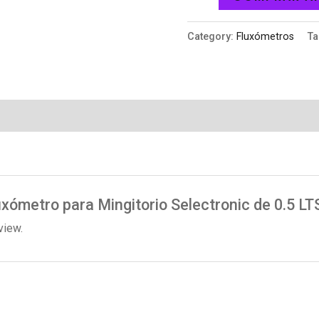
Category:
Fluxómetros
T
luxómetro para Mingitorio Selectronic de 0.5 LTS
view.