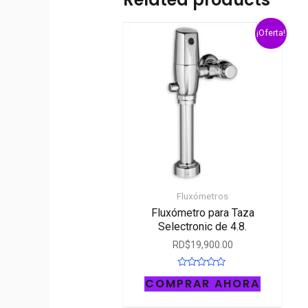
¡Oferta!
Fluxómetros
Fluxómetro para Taza
Selectronic de 4.8.
RD$
19,900.00
Rated
COMPRAR AHORA
0
out
of