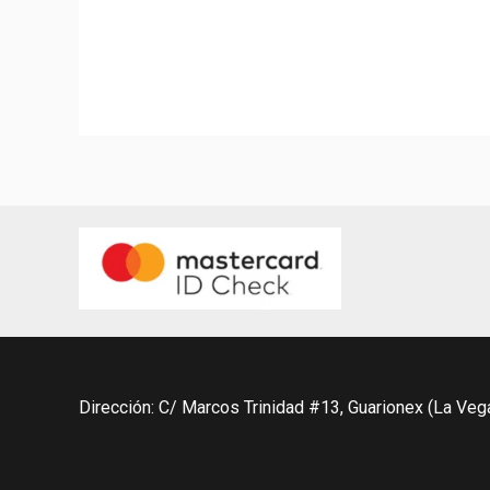
5
Dirección: C/ Marcos Trinidad #13, Guarionex (La Veg