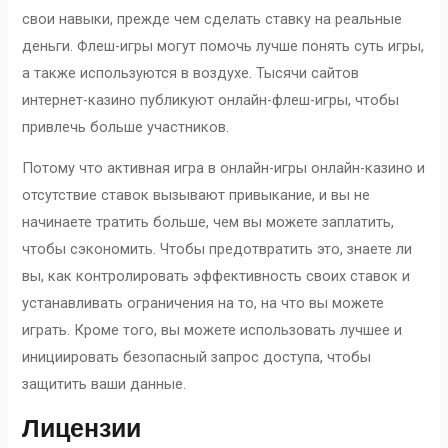
свои навыки, прежде чем сделать ставку на реальные
деньги. Флеш-игры могут помочь лучше понять суть игры,
а также используются в воздухе. Тысячи сайтов
интернет-казино публикуют онлайн-флеш-игры, чтобы
привлечь больше участников.
Потому что активная игра в онлайн-игры онлайн-казино и
отсутствие ставок вызывают привыкание, и вы не
начинаете тратить больше, чем вы можете заплатить,
чтобы сэкономить. Чтобы предотвратить это, знаете ли
вы, как контролировать эффективность своих ставок и
устанавливать ограничения на то, на что вы можете
играть. Кроме того, вы можете использовать лучшее и
инициировать безопасный запрос доступа, чтобы
защитить ваши данные.
Лицензии