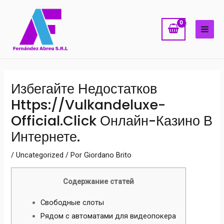
Ir
MAI
al
ME
contenido
Navegación
Избегайте Недостатков
de
Https://vulkandeluxe-
entradas
Official.click Онлайн-Казино В
Интернете.
/
Uncategorized
/ Por
Giordano Brito
Содержание статей
Свободные слоты
Рядом с автоматами для видеопокера