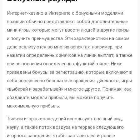
Интернет-казино в Интернете с бонусными моделями
позиции обычно представляют собой дополнительные
мини-игры, которые могут ввести людей в другие призы
и получить преимущества. Эти характеристики на самом
деле реализуются во многих аспектах, например, при
нажатии определенных значков на линии выплат, а также
при выполнении определенных функций в игре. Ниже
приведены бонусы за регистрацию, которые включают в
себя совершенно бесплатные вращения, джекпоты, игры
«выбирай и зарабатывай» и многое другое. Понимая, как
создавать модели прибыли, вы можете получить
максимальную прибыль.
Тысячи игорных заведений используют внешний вид,
науку, а также поток воздуха на террасе следующего
игорного заведения, чтобы заставить ее игровые