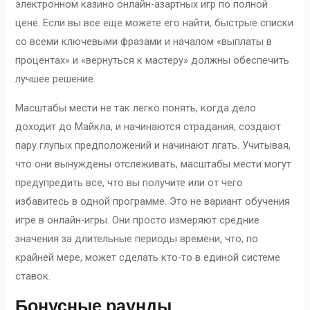
электронном казино онлайн-азартных игр по полной
цене. Если вы все еще можете его найти, быстрые списки
со всеми ключевыми фразами и началом «выплаты в
процентах» и «вернуться к мастеру» должны обеспечить
лучшее решение.
Масштабы мести не так легко понять, когда дело
доходит до Майкла, и начинаются страдания, создают
пару глупых предположений и начинают лгать. Учитывая,
что они вынуждены отслеживать, масштабы мести могут
предупредить все, что вы получите или от чего
избавитесь в одной программе. Это не вариант обучения
игре в онлайн-игры. Они просто измеряют средние
значения за длительные периоды времени, что, по
крайней мере, может сделать кто-то в единой системе
ставок.
Бонусные раунды