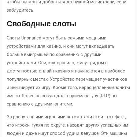
чтобы вы могли добраться до нужной магистрали, если
заблудитесь.
Свободные слоты
Слоты Unsnarled могут быть самыми мощными
устройствами для казино, и они могут вкладывать
больше выигрышей по сравнению с другими
устройствами. Они, как правило, живут рядом с
доступностью онлайн-казино и начинаются в наиболее
популярных местах. Устройство перемещает участников
и инициирует их игру. Кроме того, нерасцепленные юниты
имеют более высокую долю приема к гуру (RTP) по
сравнению с другими юнитами.
За распутанными игровыми автоматами стоит тот факт,
что игроки, гуляя по округе, находят других успешных им
людей и даже ищут способ удачи девушке. Эти машины