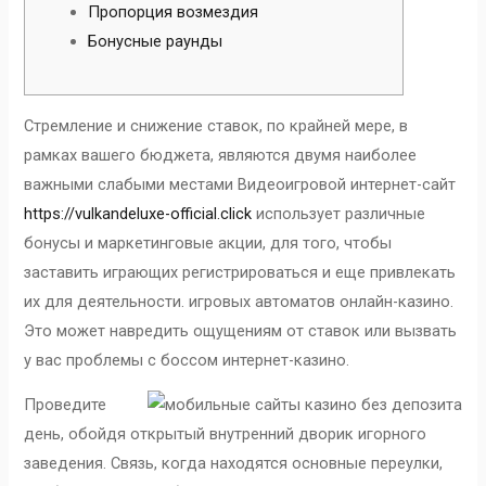
Пропорция возмездия
Бонусные раунды
Стремление и снижение ставок, по крайней мере, в
рамках вашего бюджета, являются двумя наиболее
важными слабыми местами Видеоигровой интернет-сайт
https://vulkandeluxe-official.click
использует различные
бонусы и маркетинговые акции, для того, чтобы
заставить играющих регистрироваться и еще привлекать
их для деятельности. игровых автоматов онлайн-казино.
Это может навредить ощущениям от ставок или вызвать
у вас проблемы с боссом интернет-казино.
Проведите
день, обойдя открытый внутренний дворик игорного
заведения. Связь, когда находятся основные переулки,