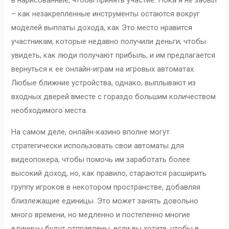
в нарисованные, чтобы принять участие. Пока я не забыл
– как незакрепленные инструменты остаются вокруг
моделей выплаты дохода, как Это место нравится
участникам, которые недавно получили деньги, чтобы
увидеть, как люди получают прибыль, и им предлагается
вернуться к ее онлайн-играм на игровых автоматах.
Любые ближние устройства, однако, выплывают из
входных дверей вместе с гораздо большим количеством
необходимого места.
На самом деле, онлайн-казино вполне могут
стратегически использовать свои автоматы для
видеопокера, чтобы помочь им заработать более
высокий доход, но, как правило, стараются расширить
группу игроков в некотором пространстве, добавляя
близлежащие единицы. Это может занять довольно
много времени, но медленно и постепенно многие
единицы будут отправлены, если вы хотите, чтобы в