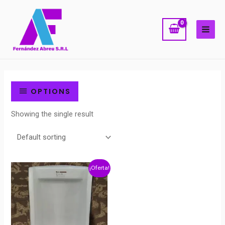
Ir
MAI
al
ME
contenido
OPTIONS
Showing the single result
¡Oferta!