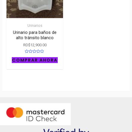
Urinarios
Urinario para baños de
alto tránsito blanco
RD$
12,900.00
Rated
COMPRAR AHORA
0
out
of
5