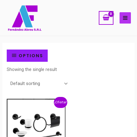
Ir
MAI
al
ME
contenido
OPTIONS
Showing the single result
¡Oferta!