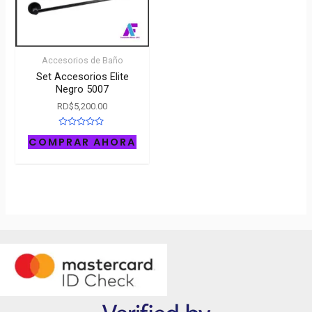
Accesorios de Baño
Set Accesorios Elite
Negro 5007
RD$
5,200.00
Rated
COMPRAR AHORA
0
out
of
5