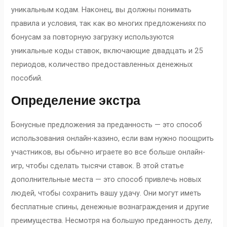
уникальным кодам. Наконец, вы должны понимать
правила и условия, так как во многих предложениях по
бонусам за повторную загрузку используются
уникальные коды ставок, включающие двадцать и 25
периодов, количество предоставленных денежных
пособий.
Определение экстра
Бонусные предложения за преданность — это способ
использования онлайн-казино, если вам нужно поощрить
участников, вы обычно играете во все больше онлайн-
игр, чтобы сделать тысячи ставок. В этой статье
дополнительные места — это способ привлечь новых
людей, чтобы сохранить вашу удачу. Они могут иметь
бесплатные спины, денежные вознаграждения и другие
преимущества. Несмотря на большую преданность делу,