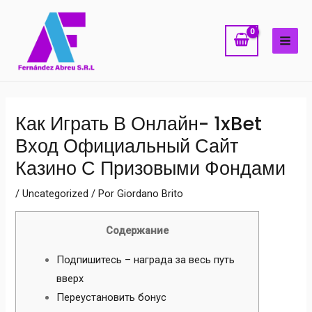
Ir
MAI
al
ME
contenido
Navegación
Как Играть В Онлайн- 1xBet
de
Вход Официальный Сайт
entradas
Казино С Призовыми Фондами
/
Uncategorized
/ Por
Giordano Brito
Содержание
Подпишитесь – награда за весь путь
вверх
Переустановить бонус