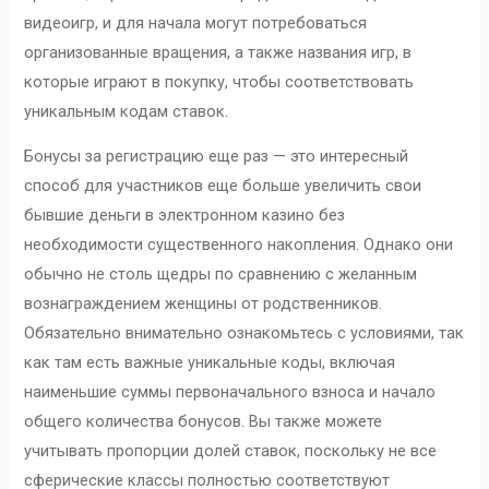
видеоигр, и для начала могут потребоваться
организованные вращения, а также названия игр, в
которые играют в покупку, чтобы соответствовать
уникальным кодам ставок.
Бонусы за регистрацию еще раз — это интересный
способ для участников еще больше увеличить свои
бывшие деньги в электронном казино без
необходимости существенного накопления. Однако они
обычно не столь щедры по сравнению с желанным
вознаграждением женщины от родственников.
Обязательно внимательно ознакомьтесь с условиями, так
как там есть важные уникальные коды, включая
наименьшие суммы первоначального взноса и начало
общего количества бонусов. Вы также можете
учитывать пропорции долей ставок, поскольку не все
сферические классы полностью соответствуют