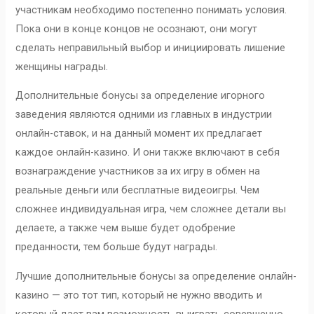
участникам необходимо постепенно понимать условия.
Пока они в конце концов не осознают, они могут
сделать неправильный выбор и инициировать лишение
женщины награды.
Дополнительные бонусы за определение игорного
заведения являются одними из главных в индустрии
онлайн-ставок, и на данный момент их предлагает
каждое онлайн-казино. И они также включают в себя
вознаграждение участников за их игру в обмен на
реальные деньги или бесплатные видеоигры. Чем
сложнее индивидуальная игра, чем сложнее детали вы
делаете, а также чем выше будет одобрение
преданности, тем больше будут награды.
Лучшие дополнительные бонусы за определение онлайн-
казино — это тот тип, который не нужно вводить и
который дает вам возможность выиграть совершенно