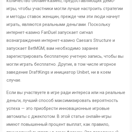
количество онлайн-казино, предоставляющих демо-
игры, чтобы участники могли лучше настроить стратегии
и методы ставок женщин, прежде чем эти люди начнут
играть, являются реальными деньгами. Поскольку
интернет-казино FanDuel запускает сигнал
вознаграждения интернет-казино Caesars Structure и
запускает BetMGM, вам необходимо заранее
зарегистрировать бесплатную учетную запись, чтобы вы
могли играть бесплатно. Другие, в том числе игорное
заведение DraftKings и инициатор Unibet, ни в коем
случае.
Если вы участвуете в игре ради интереса или на реальные
деньги, лучший способ максимизировать вероятность
успеха — это приобрести инновационные игровые
автоматы с джекпотом. В этой статье онлайн-игры
имеют повышенный процент выплат, как правило,