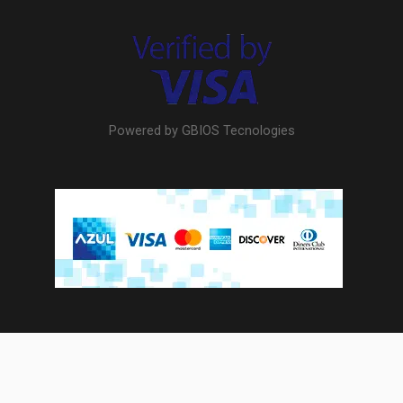
Powered by GBIOS Tecnologies