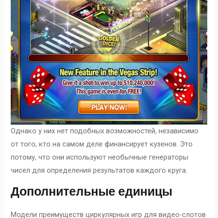
Однако у них нет подобных возможностей, независимо
от того, кто на самом деле финансирует кузенов.
Это
потому, что они используют необычные генераторы
чисел для определения результатов каждого круга.
Дополнительные единицы
Модели преимуществ циркулярных игр для видео-слотов