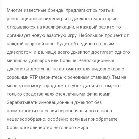
Многие известные бренды предлагают сыграть в
революционные видеоигры с джекпотом, которые
открываются на квалификации, и каждый раз кто-то
организует новую азартную игру. Небольшой процент от
каждой азартной игры будет объединен с новым
джекпотом, и да, чаще всего джекпот достигает одного
миллиона долларов или больше. Революционные
джекпоты доступны на автоматах для видеопокера с
хорошими RTP (вернитесь к основным ставкам). Тем не
менее, они могут продолжать убеждаться в том, что
только средства являются личными финансами.
Зарабатывать инновационный джекпот без
возможности внесения первоначального взноса
нецелесообразно, особенно если вы приобретаете
большое количество неточного жира.