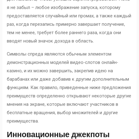
я не забыл – любое изображение запуска, которому
предоставляется случайный или промах, а также каждый
раз, когда перезапись примерно завершает получение,
тем не менее, требует более раннего раза, когда они
вводят новый значок дохода в область.
Символы спреда являются обычным элементом
демонстрационных моделей видео-слотов онлайн-
казино, и их можно завершить, закрепив идею на
барабанах или даже добавив к другим дополнительным
функциям. Как правило, приведенные ниже предложения
преимуществ определенно открывают некоторые другие
мнения на экране, которые включают участников в
бесплатные вращения, выбор множителей и другие
преимущества.
Инновационные джекпоты