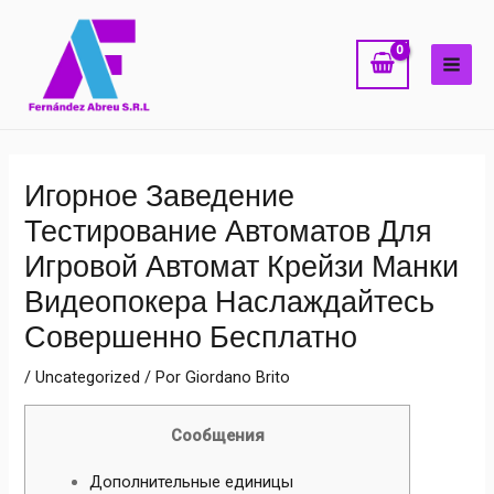
Ir
MAI
al
ME
contenido
Navegación
Игорное Заведение
de
Тестирование Автоматов Для
entradas
Игровой Автомат Крейзи Манки
Видеопокера Наслаждайтесь
Совершенно Бесплатно
/
Uncategorized
/ Por
Giordano Brito
Сообщения
Дополнительные единицы