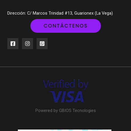
Dirección: C/ Marcos Trinidad #13, Guarionex (La Vega)
CONTÁCTENOS
Powered by GBIOS Tecnologies