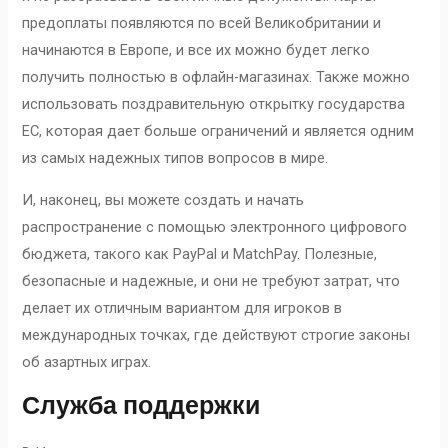
предоплаты появляются по всей Великобритании и
начинаются в Европе, и все их можно будет легко
получить полностью в офлайн-магазинах. Также можно
использовать поздравительную открытку государства
ЕС, которая дает больше ограничений и является одним
из самых надежных типов вопросов в мире.
И, наконец, вы можете создать и начать
распространение с помощью электронного цифрового
бюджета, такого как PayPal и MatchPay. Полезные,
безопасные и надежные, и они не требуют затрат, что
делает их отличным вариантом для игроков в
международных точках, где действуют строгие законы
об азартных играх.
Служба поддержки