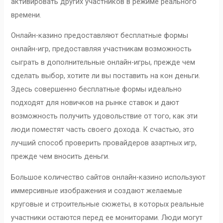
активировать других участников в режиме реального
времени.
Онлайн-казино предоставляют бесплатные формы
онлайн-игр, предоставляя участникам возможность
сыграть в дополнительные онлайн-игры, прежде чем
сделать выбор, хотите ли вы поставить на кон деньги.
Здесь совершенно бесплатные формы идеально
подходят для новичков на рынке ставок и дают
возможность получить удовольствие от того, как эти
люди поместят часть своего дохода. К счастью, это
лучший способ проверить провайдеров азартных игр,
прежде чем вносить деньги.
Большое количество сайтов онлайн-казино используют
иммерсивные изображения и создают желаемые
круговые и строительные сюжеты, в которых реальные
участники остаются перед ее мониторами. Люди могут