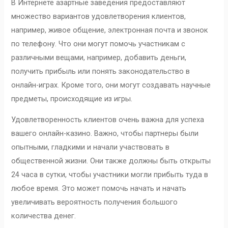
В Интернете азартные заведения предоставляют
множество вариантов удовлетворения клиентов,
например, живое общение, электронная почта и звонок
по телефону. Что они могут помочь участникам с
различными вещами, например, добавить деньги,
получить прибыль или понять законодательство в
онлайн-играх. Кроме того, они могут создавать научные
предметы, происходящие из игры.
Удовлетворенность клиентов очень важна для успеха
вашего онлайн-казино. Важно, чтобы партнеры были
опытными, гладкими и начали участвовать в
общественной жизни. Они также должны быть открыты
24 часа в сутки, чтобы участники могли прибыть туда в
любое время. Это может помочь начать и начать
увеличивать вероятность получения большого
количества денег.