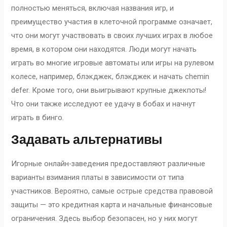
полностью меняться, включая названия игр, и
преимущество участия в клеточной программе означает,
что они могут участвовать в своих лучших играх в любое
время, в котором они находятся. Люди могут начать
играть во многие игровые автоматы или игры на рулевом
колесе, например, блэкджек, блэкджек и начать chemin
defer. Кроме того, они выигрывают крупные джекпоты!
Что они также исследуют ее удачу в бобах и начнут
играть в бинго.
Задавать альтернативы
Игорные онлайн-заведения предоставляют различные
варианты взимания платы в зависимости от типа
участников. Вероятно, самые острые средства правовой
защиты — это кредитная карта и начальные финансовые
ограничения. Здесь выбор безопасен, но у них могут