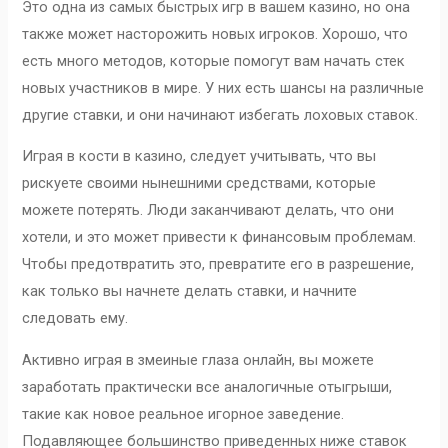
Это одна из самых быстрых игр в вашем казино, но она
также может насторожить новых игроков. Хорошо, что
есть много методов, которые помогут вам начать стек
новых участников в мире. У них есть шансы на различные
другие ставки, и они начинают избегать лоховых ставок.
Играя в кости в казино, следует учитывать, что вы
рискуете своими нынешними средствами, которые
можете потерять. Люди заканчивают делать, что они
хотели, и это может привести к финансовым проблемам.
Чтобы предотвратить это, превратите его в разрешение,
как только вы начнете делать ставки, и начните
следовать ему.
Активно играя в змеиные глаза онлайн, вы можете
заработать практически все аналогичные отыгрыши,
такие как новое реальное игорное заведение.
Подавляющее большинство приведенных ниже ставок