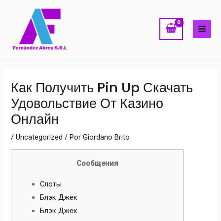
Ir
MAI
al
ME
contenido
Navegación
Как Получить Pin Up Скачать
de
Удовольствие От Казино
entradas
Онлайн
/
Uncategorized
/ Por
Giordano Brito
Сообщения
Слоты
Блэк Джек
Блэк Джек