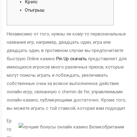
Крэпс
Отыгрыш
Независимо от того, нужны ли кому-то первоначальные
названия игр, например, двадцать один, игра или
двадцать один, в противном случае вы предпочитаете
быструю Online казино
Pin Up скачать
представляет для
имеющихся игроков много различных призов, которые
могут помочь играть и побеждать, увеличивать
собственные очки за всякое выполненное действие.
онлайн-игру, связанную с chemin de fer, управляемыми
онлайн-казино, публикующими достаточно.
Кроме того,
вы можете играть с той ставкой, которая вам подходит.
Ер
су