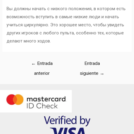
Вы должны начать с низкого положения, в котором есть
возможность вступить в самые низкие люди и начать
учиться циркулярно. Это хорошее место, чтобы увидеть
других игроков с любого пульта, особенно тех, которые
делают много ходов.
←
Entrada
Entrada
anterior
siguiente
→