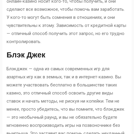
онлайн-казино носит кого-то, чтобы получить, и они
сделают все возможное, чтобы помочь вам заработать.
У кого-то могут быть сомнения в отношениях, и они
чувствительны к этому. Зависимость от кредитной карты
— отличный способ получить этот запрос, но его трудно
контролировать.
Блэк Джек
Блэкджек — одна из самых современных игр для
азартных игр как в земных, так и в интернет-казино. Вы
можете участвовать бесплатно в большинстве таких
казино, это отличный способ освоить другие виды
ставок и начать методы, не рискуя ни копейки. Тем не
менее, просто убедитесь, что вы помните, что блэкджек
— это необычный раунд, и вы не обязательно будете
мгновенно воспроизводить игры на позвоночнике без
выигрыша. Это заставит вас помочь сделать неудачный