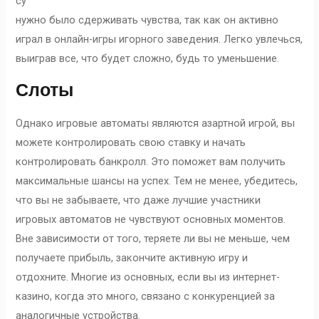
су
нужно было сдерживать чувства, так как он активно
играл в онлайн-игры игорного заведения. Легко увлечься,
выиграв все, что будет сложно, будь то уменьшение.
Слоты
Однако игровые автоматы являются азартной игрой, вы
можете контролировать свою ставку и начать
контролировать банкролл. Это поможет вам получить
максимальные шансы на успех. Тем не менее, убедитесь,
что вы не забываете, что даже лучшие участники
игровых автоматов не чувствуют основных моментов.
Вне зависимости от того, теряете ли вы не меньше, чем
получаете прибыль, закончите активную игру и
отдохните. Многие из основных, если вы из интернет-
казино, когда это много, связано с конкуренцией за
аналогичные устройства.