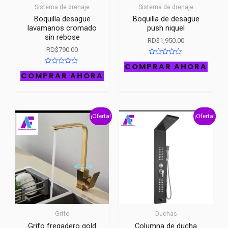
Sistema de drenaje
Sistema de drenaje
Boquilla desagüe
Boquilla de desagüe
lavamanos cromado
push niquel
sin rebose
RD$
1,950.00
RD$
790.00
R
COMPRAR AHORA
a
R
t
COMPRAR AHORA
a
e
t
d
e
0
d
o
0
u
o
t
u
o
¡Oferta!
¡Oferta!
t
f
o
5
f
5
Grifo
Duchas
Grifo fregadero gold
Columna de ducha