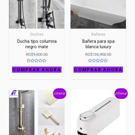
Duchas
Bañeras
Ducha tipo columna
Bañera para spa
negro mate
blanca luxury
RD$
9,600.00
RD$
136,900.00
R
R
COMPRAR AHORA
COMPRAR AHORA
a
a
t
t
e
e
d
d
0
0
o
o
u
u
¡Oferta!
¡Oferta!
t
t
o
o
f
f
5
5