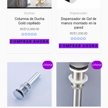
Duchas
Dispensador
Columna de Ducha
Dispensador de Gel de
Gold cepillado
manos montado en la
pared
RD$
12,000.00
RD$
1,300.00
R
COMPRAR AHORA
a
R
t
COMPRAR AHORA
a
e
t
d
e
0
d
o
0
u
o
t
u
o
¡Oferta!
¡Oferta!
t
f
o
5
f
5